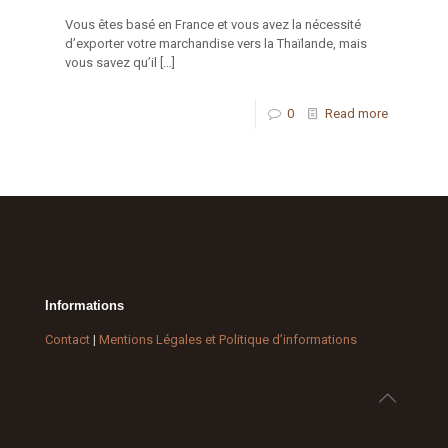
Vous êtes basé en France et vous avez la nécessité
d’exporter votre marchandise vers la Thaïlande, mais
vous savez qu’il
[…]
0
Read more
Informations
Contact
|
Mentions Légales et Politique d’informations